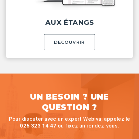
AUX ÉTANGS
DÉCOUVRIR
UN BESOIN ? UNE
QUESTION ?
Pour discuter avec un expert Webiva, appelez le
026 323 14 47
ou fixez un rendez-vous.