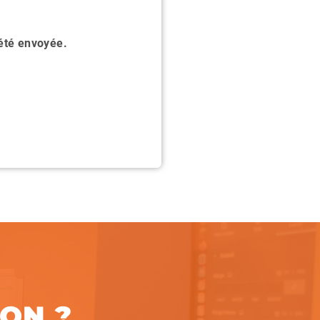
 été envoyée.
ION ?