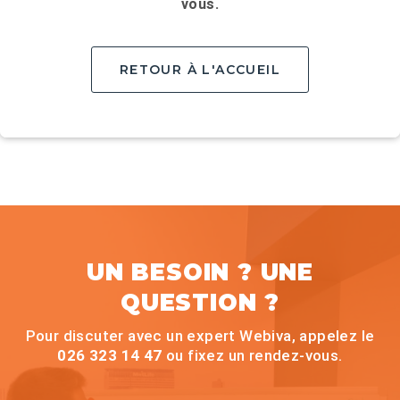
vous.
RETOUR À L'ACCUEIL
UN BESOIN ? UNE
QUESTION ?
Pour discuter avec un expert Webiva, appelez le
026 323 14 47
ou fixez un rendez-vous.